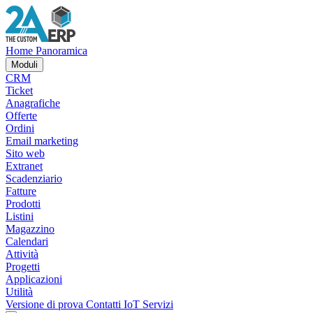
Home
Panoramica
Moduli
CRM
Ticket
Anagrafiche
Offerte
Ordini
Email marketing
Sito web
Extranet
Scadenziario
Fatture
Prodotti
Listini
Magazzino
Calendari
Attività
Progetti
Applicazioni
Utilità
Versione di prova
Contatti
IoT
Servizi